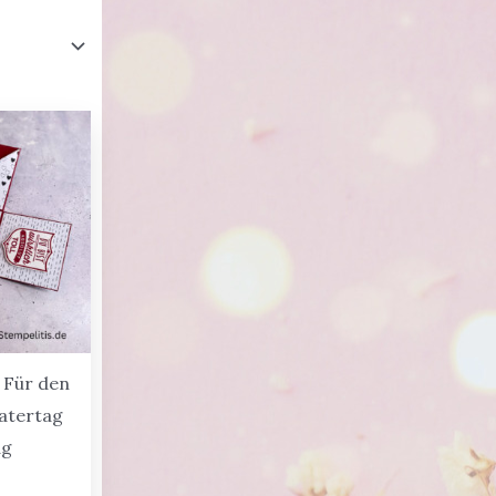
 Für den
Vatertag
ag