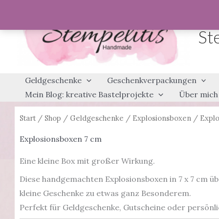
Zum
Inhalt
St
springen
Geldgeschenke
Geschenkverpackungen
Mein Blog: kreative Bastelprojekte
Über mich
Start
/
Shop
/
Geldgeschenke
/
Explosionsboxen
/ Explo
Explosionsboxen 7 cm
Eine kleine Box mit großer Wirkung.
Diese handgemachten Explosionsboxen in 7 x 7 cm übe
kleine Geschenke zu etwas ganz Besonderem.
Perfekt für Geldgeschenke, Gutscheine oder persönl