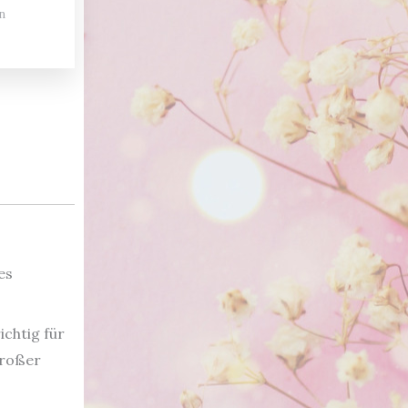
n
es
ichtig für
großer