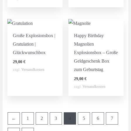
Große Explosionsbox |
Happy Birthday
Gratulation |
Magnolien
Glückwunschbox
Explosionsbox – Große
Geldgeschenk Box
29,00
€
zum Geburtstag
zzgl.
Versandkosten
29,00
€
zzgl.
Versandkosten
←
1
2
3
4
5
6
7