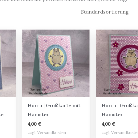
Hurra | Grußkarte mit
Hurra | Grußka
te
Hamster
Hamster
4,00
€
4,00
€
zzgl.
Versandkosten
zzgl.
Versandkoste