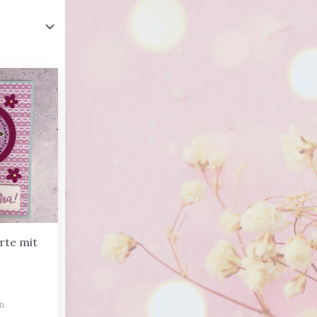
rte mit
n