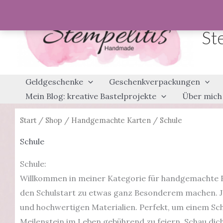
Zum
Inhalt
St
springen
Geldgeschenke
Geschenkverpackungen
Mein Blog: kreative Bastelprojekte
Über mich
Start
/
Shop
/
Handgemachte Karten
/ Schule
Schule
Schule:
Willkommen in meiner Kategorie für handgemachte Ein
den Schulstart zu etwas ganz Besonderem machen. Jed
und hochwertigen Materialien. Perfekt, um einem Sch
Meilenstein im Leben gebührend zu feiern. Schau dic