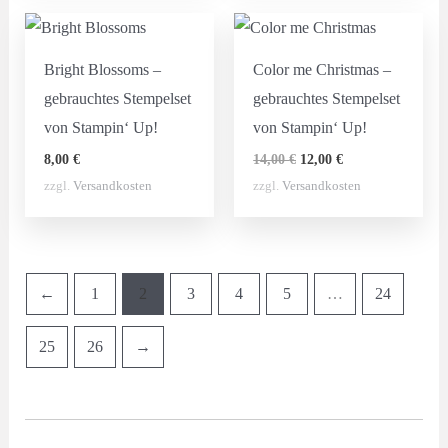
Bright Blossoms –
Color me Christmas –
gebrauchtes Stempelset
gebrauchtes Stempelset
von Stampin‘ Up!
von Stampin‘ Up!
Ursprünglicher
Aktueller
8,00
€
14,00
€
12,00
€
Preis
Preis
zzgl.
Versandkosten
zzgl.
Versandkosten
war:
ist:
14,00 €
12,00 €.
←
1
2
3
4
5
…
24
25
26
→