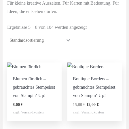
Für kleine kreative Auszeiten. Für Karten mit Bedeutung. Für
Ideen, die entstehen dürfen.
Ergebnisse 5 – 8 von 104 werden angezeigt
Blumen für dich –
Boutique Borders –
gebrauchtes Stempelset
gebrauchtes Stempelset
von Stampin‘ Up!
von Stampin‘ Up!
Ursprünglicher
Aktueller
8,00
€
15,00
€
12,00
€
Preis
Preis
zzgl.
Versandkosten
zzgl.
Versandkosten
war:
ist:
15,00 €
12,00 €.