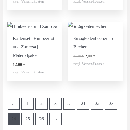
zzgl.
Versandkosten
zzgl.
Versandkosten
Kartenset | Himbeerrot
Süßigkeitenbecher | 5
und Zartrosa |
Becher
Materialpaket
Ursprünglicher
Aktueller
3,00
€
2,00
€
Preis
Preis
zzgl.
Versandkosten
12,00
€
war:
ist:
3,00 €
2,00 €.
zzgl.
Versandkosten
←
1
2
3
…
21
22
23
24
25
26
→