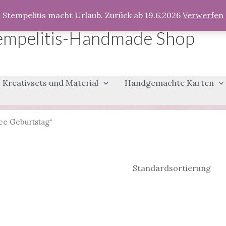
Stempelitis macht Urlaub. Zurück ab 19.6.2026
Verwerfen
empelitis-Handmade Shop
Kreativsets und Material
Handgemachte Karten
ee Geburtstag“