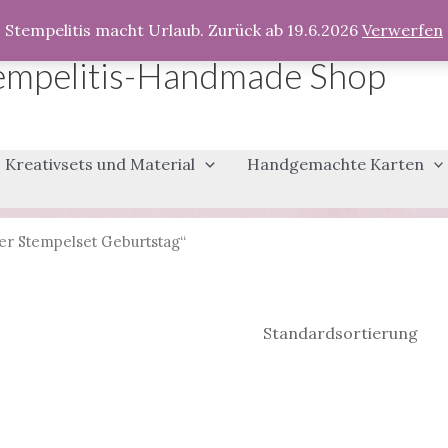
Stempelitis macht Urlaub. Zurück ab 19.6.2026
Verwerfen
empelitis-Handmade Shop
Kreativsets und Material
Handgemachte Karten
er Stempelset Geburtstag“