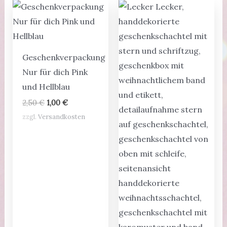
Geschenkverpackung
Nur für dich Pink
und Hellblau
Ursprünglicher
Aktueller
2,50
€
1,00
€
Preis
Preis
zzgl.
Versandkosten
war:
ist:
2,50 €
1,00 €.