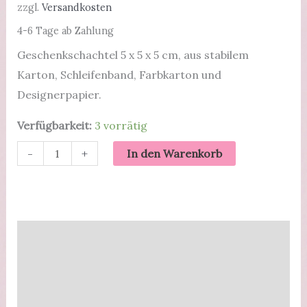
zzgl.
Versandkosten
4-6 Tage ab Zahlung
Geschenkschachtel 5 x 5 x 5 cm, aus stabilem
Karton, Schleifenband, Farbkarton und
Designerpapier.
Verfügbarkeit:
3 vorrätig
Geschenkverpackung
-
+
In den Warenkorb
|
Happy
Birthday
|
Beschreibung
Bunte
Zusätzliche Informationen
Streifen
|
Produktsicherheit