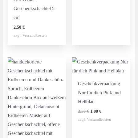
Geschenkschachtel 5
cm
2,50
€
zzgl.
Versandkosten
Geschenkverpackung
Nur für dich Pink und
Hellblau
Ursprünglicher
Aktueller
2,50
€
1,00
€
Preis
Preis
zzgl.
Versandkosten
war:
ist:
2,50 €
1,00 €.