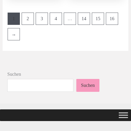
1
2
3
4
…
14
15
16
→
Suchen
Suchen