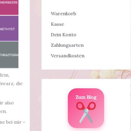
Warenkorb
Kasse
Dein Konto
Zahlungsarten
Versandkosten
hdem,
chwarz, die
Zum Blog
r also
den.
e bei mir –