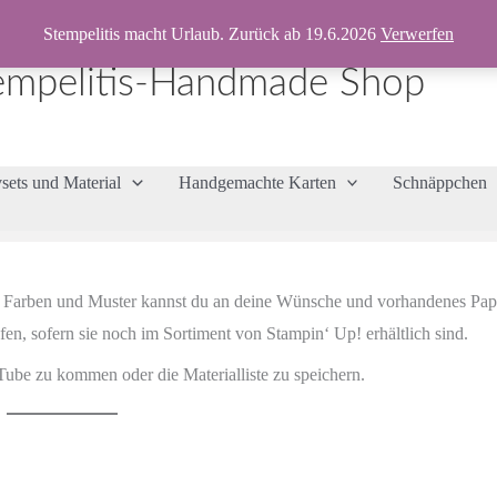
Stempelitis macht Urlaub. Zurück ab 19.6.2026
Verwerfen
empelitis-Handmade Shop
vsets und Material
Handgemachte Karten
Schnäppchen
iten. Farben und Muster kannst du an deine Wünsche und vorhandenes Pap
fen, sofern sie noch im Sortiment von Stampin‘ Up! erhältlich sind.
Tube zu kommen oder die Materialliste zu speichern.