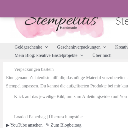
Zum
Inhalt
St
springen
Geldgeschenke
Geschenkverpackungen
Kreati
Mein Blog: kreative Bastelprojekte
Über mich
Verpackungen basteln
Eine genaue Zutatenliste hilft dir, das nötige Material vorzubere
Stempel anpassen. Du kannst die aufgelisteten Produkte bei mir kau
Klick auf das jeweilige Bild, um zum Anleitungsvideo auf You
Loaded Paperbag | Überraschungstüte
▶ YouTube ansehen
|
✎ Zum Blogbeitrag