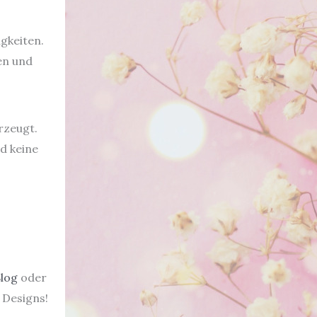
igkeiten.
en und
rzeugt.
d keine
log
oder
 Designs!