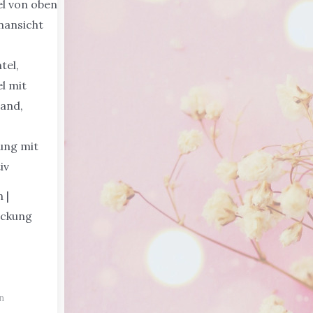
 |
ackung
n