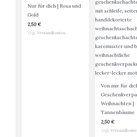
Nur für dich | Rosa und
Gold
2,50
€
zzgl.
Versandkosten
Von mir für dich
Geschenkverp
Weihnachten |
Tannenbäume
2,50
€
zzgl.
Versandkoste