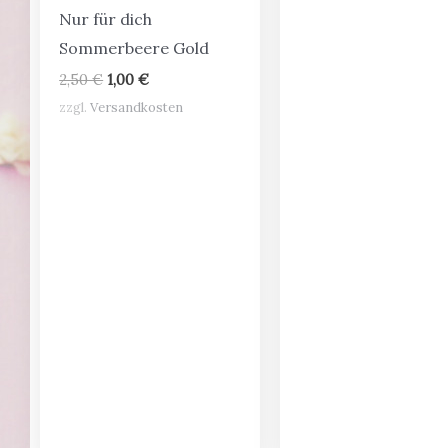
Nur für dich
Sommerbeere Gold
Ursprünglicher
Aktueller
2,50
€
1,00
€
Preis
Preis
zzgl.
Versandkosten
war:
ist:
2,50 €
1,00 €.