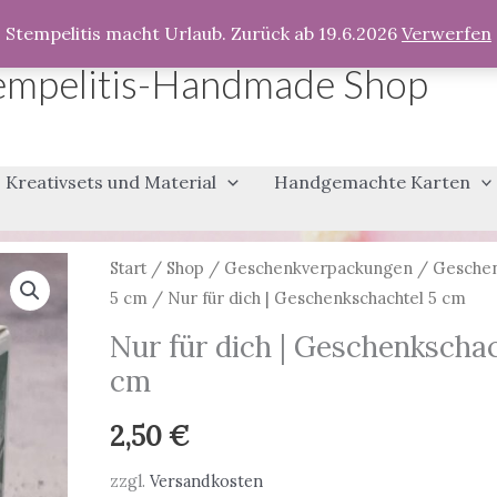
Stempelitis macht Urlaub. Zurück ab 19.6.2026
Verwerfen
empelitis-Handmade Shop
Kreativsets und Material
Handgemachte Karten
Start
/
Shop
/
Geschenkverpackungen
/
Geschen
5 cm
/ Nur für dich | Geschenkschachtel 5 cm
Nur für dich | Geschenkschac
cm
2,50
€
zzgl.
Versandkosten