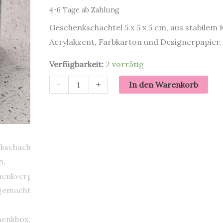
4-6 Tage ab Zahlung
Geschenkschachtel 5 x 5 x 5 cm, aus stabilem 
Acrylakzent, Farbkarton und Designerpapier.
Verfügbarkeit:
2 vorrätig
Nur
-
+
In den Warenkorb
für
dich
|
Geschenkschachtel
5
cm
Menge