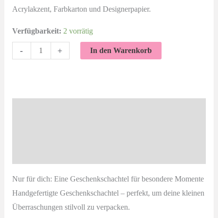
Acrylakzent, Farbkarton und Designerpapier.
Verfügbarkeit:
2 vorrätig
Nur
-
+
In den Warenkorb
für
dich
|
Geschenkschachtel
Beschreibung
5
Zusätzliche Informationen
cm
Menge
Produktsicherheit
Nur für dich: Eine Geschenkschachtel für besondere Momente
Handgefertigte Geschenkschachtel – perfekt, um deine kleinen
Überraschungen stilvoll zu verpacken.