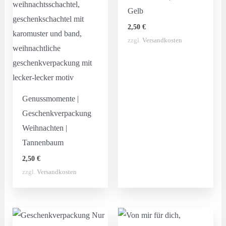
Gelb
2,50
€
zzgl.
Versandkosten
Genussmomente |
Geschenkverpackung
Weihnachten |
Tannenbaum
2,50
€
zzgl.
Versandkosten