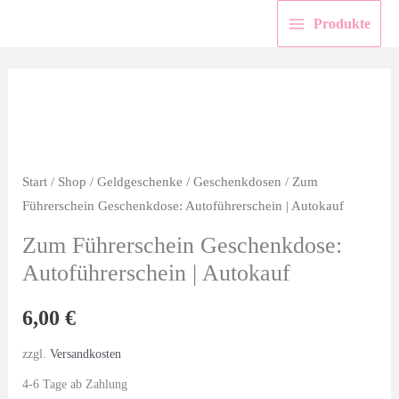
Zum
Produkte
Inhalt
springen
Start
/
Shop
/
Geldgeschenke
/
Geschenkdosen
/ Zum
Führerschein Geschenkdose: Autoführerschein | Autokauf
Zum Führerschein Geschenkdose:
Autoführerschein | Autokauf
6,00
€
zzgl.
Versandkosten
4-6 Tage ab Zahlung