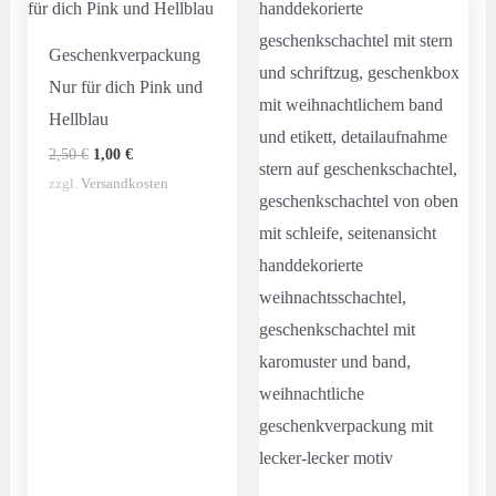
Geschenkverpackung
Nur für dich Pink und
Hellblau
Ursprünglicher
Aktueller
2,50
€
1,00
€
Preis
Preis
zzgl.
Versandkosten
war:
ist:
2,50 €
1,00 €.