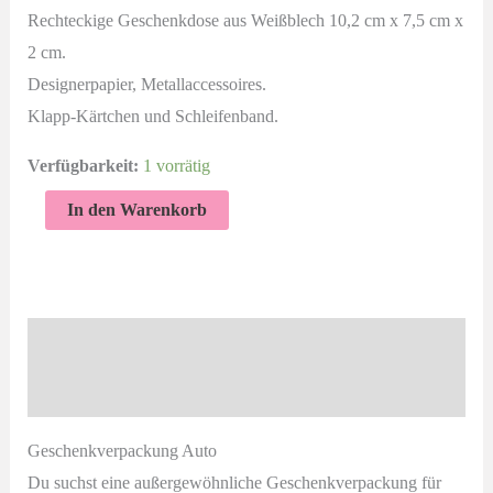
Rechteckige Geschenkdose aus Weißblech 10,2 cm x 7,5 cm x
2 cm.
Designerpapier, Metallaccessoires.
Klapp-Kärtchen und Schleifenband.
Verfügbarkeit:
1 vorrätig
Zum
In den Warenkorb
Führerschein
Geschenkdose:
Autoführerschein
|
Beschreibung
Autokauf
Produktsicherheit
Menge
Geschenkverpackung Auto
Du suchst eine außergewöhnliche Geschenkverpackung für