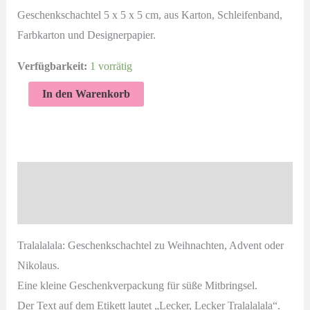
Geschenkschachtel 5 x 5 x 5 cm, aus Karton, Schleifenband,
Farbkarton und Designerpapier.
Verfügbarkeit:
1 vorrätig
Tralalalala
In den Warenkorb
|
Geschenkverpackung
Weihnachten
|
Beschreibung
Streifen
Produktsicherheit
Menge
Tralalalala: Geschenkschachtel zu Weihnachten, Advent oder
Nikolaus.
Eine kleine Geschenkverpackung für süße Mitbringsel.
Der Text auf dem Etikett lautet „Lecker, Lecker Tralalalala“.