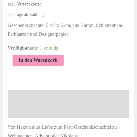
zzgl.
Versandkosten
4-6 Tage ab Zahlung
Geschenkschachtel 5 x 5 x 5 cm, aus Karton, Schleifenband,
Farbkarton und Designerpapier.
Verfügbarkeit:
1 vorrätig
Alles
In den Warenkorb
Liebe
zum
Fest
|
Beschreibung
Geschenkverpackung
Produktsicherheit
Weihnachten
Menge
Von Herzen alles Liebe zum Fest: Geschenkschachtel zu
Weihnachten, Advent oder Nikolaus.