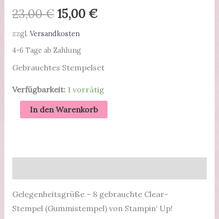
Ursprünglicher
Aktueller
23,00
€
15,00
€
Preis
Preis
zzgl.
Versandkosten
4-6 Tage ab Zahlung
war:
ist:
Gebrauchtes Stempelset
23,00 €
15,00 €.
Verfügbarkeit:
1 vorrätig
Gelegenheitsgrüße
In den Warenkorb
-
gebrauchtes
Stempelset
von
Beschreibung
Stampin'
Up!
Gelegenheitsgrüße – 8 gebrauchte Clear-
Menge
Stempel (Gummistempel) von Stampin‘ Up!