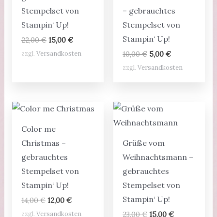
Stempelset von
– gebrauchtes
Stampin‘ Up!
Stempelset von
Stampin‘ Up!
Ursprünglicher
Aktueller
22,00
€
15,00
€
Preis
Preis
Ursprünglicher
Aktueller
zzgl.
Versandkosten
10,00
€
5,00
€
war:
ist:
Preis
Preis
22,00 €
15,00 €.
zzgl.
Versandkosten
war:
ist:
10,00 €
5,00 €.
Color me
Christmas –
Grüße vom
gebrauchtes
Weihnachtsmann –
Stempelset von
gebrauchtes
Stampin‘ Up!
Stempelset von
Stampin‘ Up!
Ursprünglicher
Aktueller
14,00
€
12,00
€
Preis
Preis
Ursprünglicher
Aktueller
zzgl.
Versandkosten
23,00
€
15,00
€