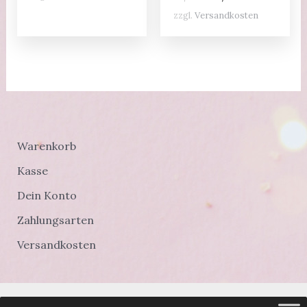
war:
ist:
Preis
Preis
14,00 €
12,00 €.
zzgl.
Versandkosten
war:
ist:
23,00 €
15,00 €.
Warenkorb
Kasse
Dein Konto
Zahlungsarten
Versandkosten