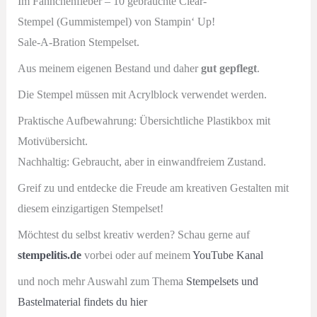
Im Fähnchenfieber – 10 gebrauchte Clear-
Up!
Stempel (Gummistempel) von Stampin‘ Up!
Menge
Sale-A-Bration Stempelset.
Aus meinem eigenen Bestand und daher
gut gepflegt
.
Die Stempel müssen mit Acrylblock verwendet werden.
Praktische Aufbewahrung: Übersichtliche Plastikbox mit
Motivübersicht.
Nachhaltig: Gebraucht, aber in einwandfreiem Zustand.
Greif zu und entdecke die Freude am kreativen Gestalten mit
diesem einzigartigen Stempelset!
Möchtest du selbst kreativ werden? Schau gerne auf
stempelitis.de
vorbei oder auf meinem
YouTube Kanal
und noch mehr Auswahl zum Thema
Stempelsets und
Bastelmaterial findets du hier