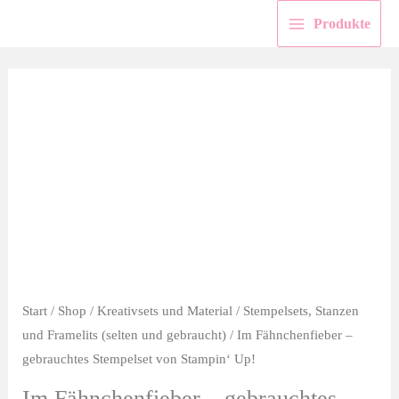
Zum
Produkte
Inhalt
springen
Start
/
Shop
/
Kreativsets und Material
/
Stempelsets, Stanzen
und Framelits (selten und gebraucht)
/ Im Fähnchenfieber –
gebrauchtes Stempelset von Stampin‘ Up!
Im Fähnchenfieber – gebrauchtes