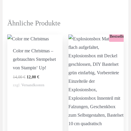
Ähnliche Produkte
Bestseller
Color me Christmas –
gebrauchtes Stempelset
von Stampin‘ Up!
Ursprünglicher
Aktueller
14,00
€
12,00
€
Preis
Preis
zzgl.
Versandkosten
war:
ist:
14,00 €
12,00 €.