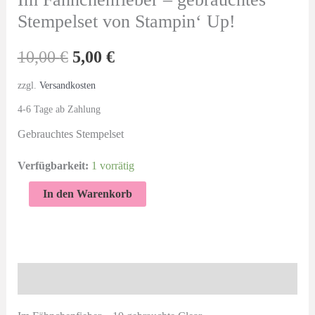
Stempelset von Stampin‘ Up!
Ursprünglicher
Aktueller
10,00
€
5,00
€
Preis
Preis
zzgl.
Versandkosten
4-6 Tage ab Zahlung
war:
ist:
Gebrauchtes Stempelset
10,00 €
5,00 €.
Verfügbarkeit:
1 vorrätig
Im
In den Warenkorb
Fähnchenfieber
-
gebrauchtes
Stempelset
Beschreibung
von
Stampin'