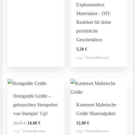
Explosionsbox
Materialset – DIY
Bastelset für deine
persönliche
Geschenkbox
5,50
€
zzgl.
Versandkosten
Honigsüße Grüße –
gebrauchtes Stempelset
Kartenset Malerische
von Stampin‘ Up!
Grüße Materialpaket
Ursprünglicher
Aktueller
20,95
€
14,00
€
12,00
€
Preis
Preis
zzgl.
Versandkosten
zzgl.
Versandkosten
war:
ist: