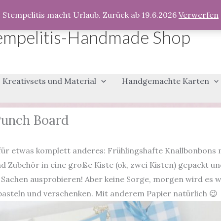
Stempelitis macht Urlaub. Zurück ab 19.6.2026
Verwerfen
empelitis-Handmade Shop
Kreativsets und Material
Handgemachte Karten
Punch Board
ür etwas komplett anderes: Frühlingshafte Knallbonbons m
 Zubehör in eine große Kiste (ok, zwei Kisten) gepackt und
ue Sachen ausprobieren! Aber keine Sorge, morgen wird es 
basteln und verschenken. Mit anderem Papier natürlich 😉