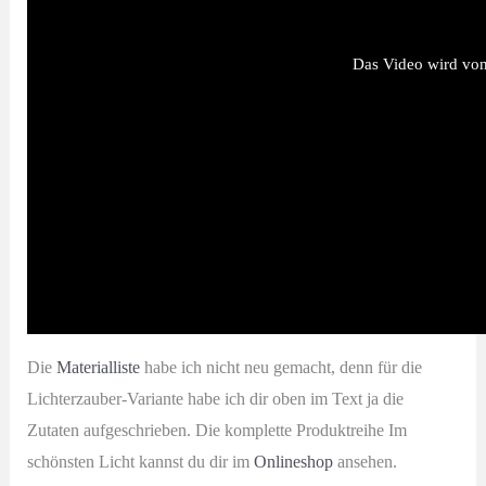
Das Video wird von 
Die
Materialliste
habe ich nicht neu gemacht, denn für die
Lichterzauber-Variante habe ich dir oben im Text ja die
Zutaten aufgeschrieben. Die komplette Produktreihe Im
schönsten Licht kannst du dir im
Onlineshop
ansehen.