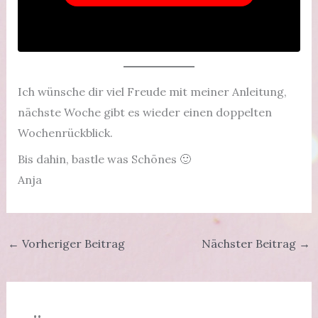
Ich wünsche dir viel Freude mit meiner Anleitung,
nächste Woche gibt es wieder einen doppelten
Wochenrückblick.
Bis dahin, bastle was Schönes 🙂
Anja
←
Vorheriger Beitrag
Nächster Beitrag
→