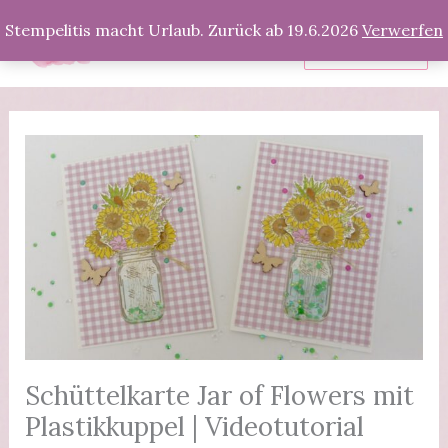
Zum
Stempelitis macht Urlaub. Zurück ab 19.6.2026
Verwerfen
Inhalt
Produkte
springen
Schüttelkarte Jar of Flowers mit
Plastikkuppel | Videotutorial