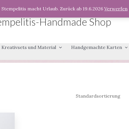
Stempelitis macht Urlaub. Zurück ab 19.6.2026
Verwerfen
empelitis-Handmade Shop
Kreativsets und Material
Handgemachte Karten