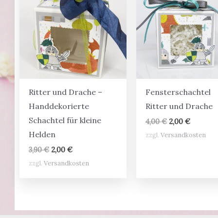
Ritter und Drache –
Fensterschachtel
Handdekorierte
Ritter und Drache
Schachtel für kleine
Ursprüngliche
Aktuelle
4,00
€
2,00
€
Preis
Preis
Helden
zzgl.
Versandkosten
war:
ist:
4,00 €
2,00 €.
Ursprünglicher
Aktueller
3,90
€
2,00
€
Preis
Preis
zzgl.
Versandkosten
war:
ist:
3,90 €
2,00 €.