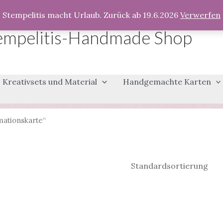
Stempelitis macht Urlaub. Zurück ab 19.6.2026
Verwerfen
empelitis-Handmade Shop
Kreativsets und Material
Handgemachte Karten
mationskarte“