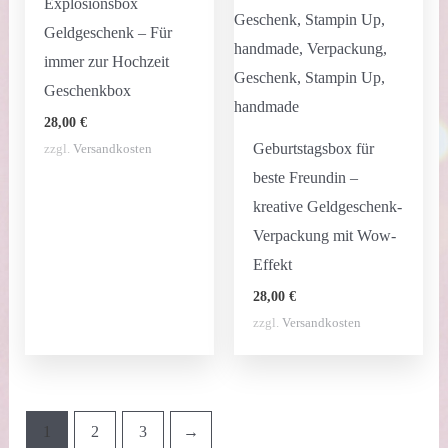
Explosionsbox
Geldgeschenk – Für
immer zur Hochzeit
Geschenkbox
28,00
€
Geburtstagsbox für
zzgl.
Versandkosten
beste Freundin –
kreative Geldgeschenk-
Verpackung mit Wow-
Effekt
28,00
€
zzgl.
Versandkosten
1
2
3
→