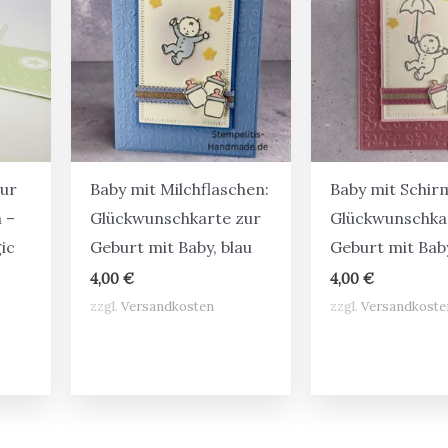
Zur
Baby mit Milchflaschen:
Baby mit Schir
 –
Glückwunschkarte zur
Glückwunschka
ic
Geburt mit Baby, blau
Geburt mit Bab
4,00
€
4,00
€
zzgl.
Versandkosten
zzgl.
Versandkoste