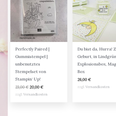
Perfectly Paired |
Du bist da, Hurra! 
Gummistempel |
Geburt, in Lindgrün
unbenutztes
Explosionsbox, Mag
Stempelset von
Box
Stampin‘ Up!
26,00
€
Ursprünglicher
Aktueller
zzgl.
Versandkosten
23,00
€
20,00
€
Preis
Preis
zzgl.
Versandkosten
war:
ist:
23,00 €
20,00 €.