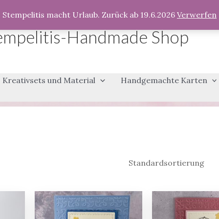
Stempelitis macht Urlaub. Zurück ab 19.6.2026
Verwerfen
empelitis-Handmade Shop
Kreativsets und Material
Handgemachte Karten