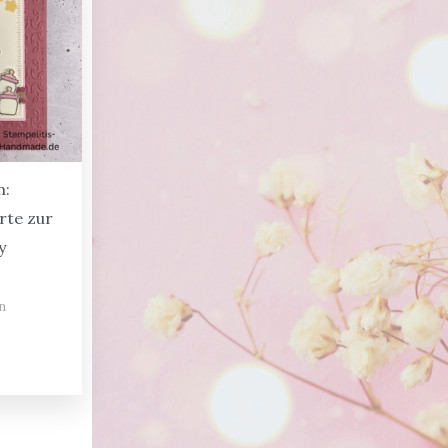
m:
rte zur
y
n