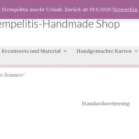
Stempelitis macht Urlaub. Zurück ab 19.6.2026
Verwerfen
empelitis-Handmade Shop
Kreativsets und Material
Handgemachte Karten
box Sommer“