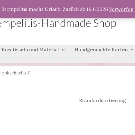
Stempelitis macht Urlaub. Zurück ab 19.6.2026
Verwerfen
empelitis-Handmade Shop
Kreativsets und Material
Handgemachte Karten
henkschachtel“