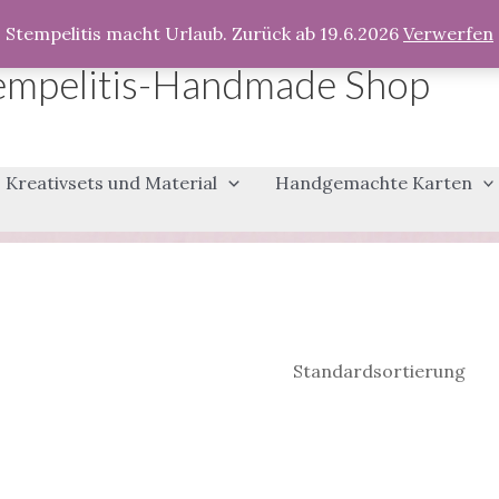
Stempelitis macht Urlaub. Zurück ab 19.6.2026
Verwerfen
empelitis-Handmade Shop
Kreativsets und Material
Handgemachte Karten