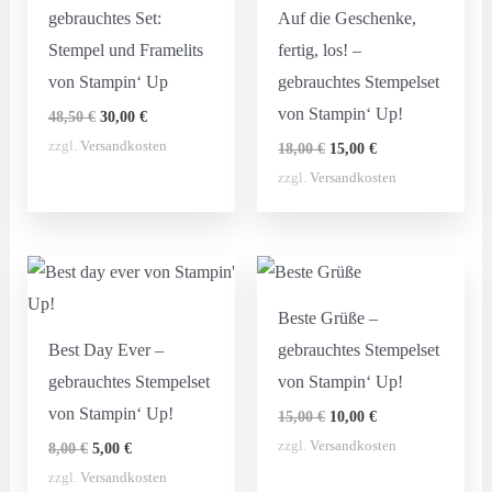
gebrauchtes Set:
Auf die Geschenke,
Stempel und Framelits
fertig, los! –
von Stampin‘ Up
gebrauchtes Stempelset
von Stampin‘ Up!
Ursprünglicher
Aktueller
48,50
€
30,00
€
Preis
Preis
Ursprünglicher
Aktueller
zzgl.
Versandkosten
18,00
€
15,00
€
war:
ist:
Preis
Preis
48,50 €
30,00 €.
zzgl.
Versandkosten
war:
ist:
18,00 €
15,00 €.
Beste Grüße –
Best Day Ever –
gebrauchtes Stempelset
gebrauchtes Stempelset
von Stampin‘ Up!
von Stampin‘ Up!
Ursprünglicher
Aktueller
15,00
€
10,00
€
Preis
Preis
Ursprünglicher
Aktueller
zzgl.
Versandkosten
8,00
€
5,00
€
war:
ist:
Preis
Preis
15,00 €
10,00 €.
zzgl.
Versandkosten
war:
ist: