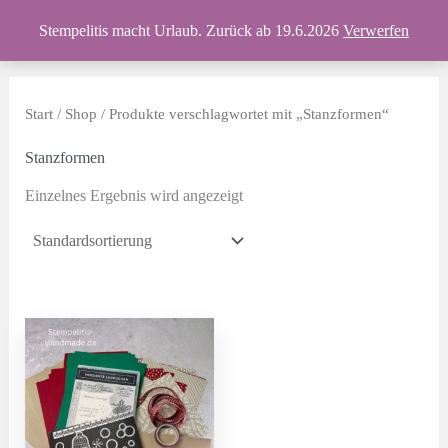
Zum
Produkte
Stempelitis macht Urlaub. Zurück ab 19.6.2026
Verwerfen
Inhalt
springen
Start
/
Shop
/ Produkte verschlagwortet mit „Stanzformen“
Stanzformen
Einzelnes Ergebnis wird angezeigt