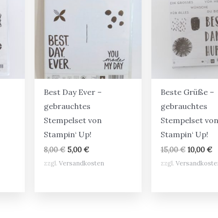
Best Day Ever –
Beste Grüße –
gebrauchtes
gebrauchtes
Stempelset von
Stempelset vo
Stampin‘ Up!
Stampin‘ Up!
Ursprünglicher
Aktueller
Ursprüng
A
8,00
€
5,00
€
15,00
€
10,00
€
Preis
Preis
Preis
P
er
ler
zzgl.
Versandkosten
zzgl.
Versandkoste
war:
ist:
war:
is
8,00 €
5,00 €.
15,00 €
1
€.