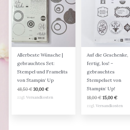
Allerbeste Wünsche |
Auf die Geschenke,
gebrauchtes Set:
fertig, los! –
Stempel und Framelits
gebrauchtes
von Stampin‘ Up
Stempelset von
Stampin‘ Up!
Ursprünglicher
Aktueller
48,50
€
30,00
€
Preis
Preis
Ursprünglich
Aktuel
zzgl.
Versandkosten
18,00
€
15,00
€
war:
ist:
Preis
Preis
48,50 €
30,00 €.
zzgl.
Versandkosten
war:
ist:
18,00 €
15,00 