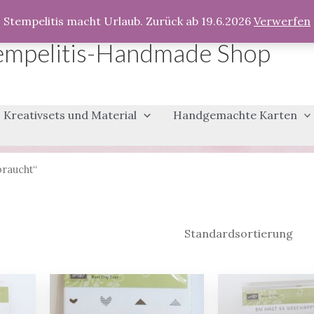
Stempelitis macht Urlaub. Zurück ab 19.6.2026
Verwerfen
empelitis-Handmade Shop
Kreativsets und Material
Handgemachte Karten
braucht“