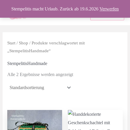
Zum
Stempelitis macht Urlaub. Zurück ab 19.6.2026
Verwerfen
Inhalt
Produkte
springen
Start
/
Shop
/ Produkte verschlagwortet mit
„StempelitisHandmade“
StempelitisHandmade
Alle 2 Ergebnisse werden angezeigt