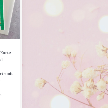
Karte
nd
rte mit
v
n