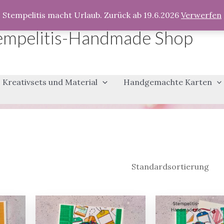
Stempelitis macht Urlaub. Zurück ab 19.6.2026
Verwerfen
empelitis-Handmade Shop
Kreativsets und Material
Handgemachte Karten