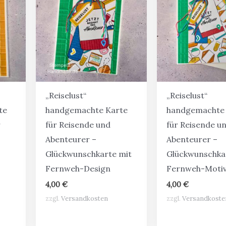
„Reiselust“
„Reiselust“
te
handgemachte Karte
handgemachte 
r
für Reisende und
für Reisende u
Abenteurer –
Abenteurer –
Glückwunschkarte mit
Glückwunschka
Fernweh-Design
Fernweh-Moti
4,00
€
4,00
€
zzgl.
Versandkosten
zzgl.
Versandkoste