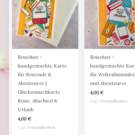
Reiselust –
Reiselust –
handgemachte Karte
handgemachte Kar
für Reisende &
für Weltenbummle
Abenteurer |
und Abenteurer
Glückwunschkarte
4,00
€
Reise, Abschied &
zzgl.
Versandkosten
Urlaub
4,00
€
zzgl.
Versandkosten