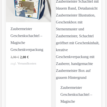
Zaubermeister
Geschenkschachtel –
Magische
Geschenkverpackung
Ursprünglicher
Aktueller
3,90
€
2,00
€
Preis
Preis
zzgl.
Versandkosten
war:
ist:
3,90 €
2,00 €.
Zaubermeister
Geschenkschachtel –
Magische