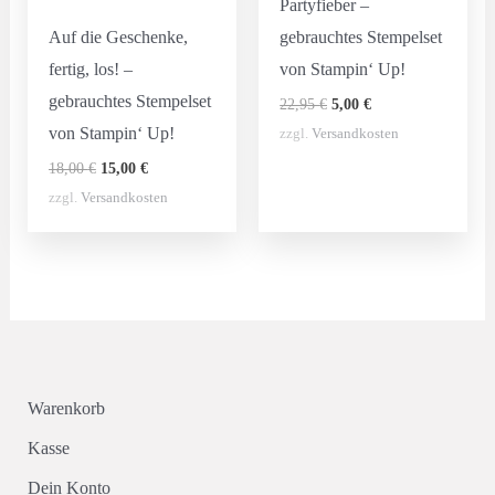
Partyfieber –
Auf die Geschenke,
gebrauchtes Stempelset
fertig, los! –
von Stampin‘ Up!
gebrauchtes Stempelset
Ursprünglicher
Aktueller
22,95
€
5,00
€
Preis
Preis
von Stampin‘ Up!
zzgl.
Versandkosten
war:
ist:
22,95 €
5,00 €.
Ursprünglicher
Aktueller
18,00
€
15,00
€
Preis
Preis
zzgl.
Versandkosten
war:
ist:
18,00 €
15,00 €.
Warenkorb
Kasse
Dein Konto