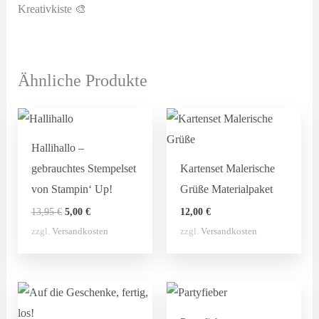
Kreativkiste 🎨
Ähnliche Produkte
Hallihallo –
gebrauchtes Stempelset
Kartenset Malerische
von Stampin‘ Up!
Grüße Materialpaket
Ursprünglicher
Aktueller
13,95
€
5,00
€
12,00
€
Preis
Preis
zzgl.
Versandkosten
zzgl.
Versandkosten
war:
ist:
13,95 €
5,00 €.