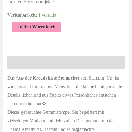
kreative Herzensprojekte.
Verfügbarkeit:
1 vorrätig
Aus
In den Warenkorb
der
Kreativkiste
Stempelset
von
Beschreibung
Stampin’
Up!
Das A
us der Kreativkiste Stempelset
von Stampin’ Up! ist
–
wie gemacht für kreative Menschen, die kleine handgemachte
18
Details lieben und aus Papier etwas Persönliches entstehen
Gummistempel
lassen möchten ✂️💛
gebraucht
Dieses gebrauchte Gummistempel-Set begeistert mit
Menge
vielseitigen Motiven und liebevollen Designs rund um das
Thema Kreativität, Basteln und selbstgemachte