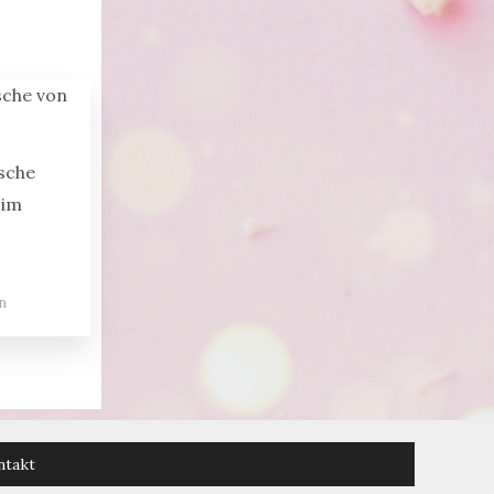
sche
 im
n
ntakt