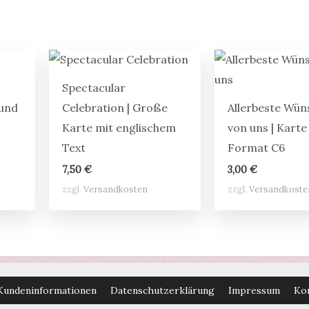
Spectacular
 und
Celebration | Große
Allerbeste Wün
Karte mit englischem
von uns | Karte
Text
Format C6
7,50
€
3,00
€
zzgl.
Versandkosten
zzgl.
Versandkoste
Kundeninformationen
Datenschutzerklärung
Impressum
Ko