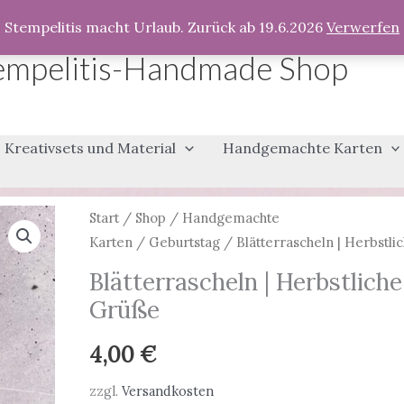
Stempelitis macht Urlaub. Zurück ab 19.6.2026
Verwerfen
empelitis-Handmade Shop
Kreativsets und Material
Handgemachte Karten
Start
/
Shop
/
Handgemachte
Karten
/
Geburtstag
/ Blätterrascheln | Herbstl
Blätterrascheln | Herbstliche
Grüße
4,00
€
zzgl.
Versandkosten