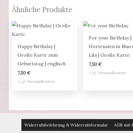
Ähnliche Produkte
For your Birthday |
Happy Birthday |
Hortensien in Blau
Große Karte zum
Lila | Große Karte
Geburtstag | englisch
7,50
€
zzgl.
Versandkosten
7,50
€
zzgl.
Versandkosten
Widerrufsbelehrung & Widerrufsformular
AGB mit 