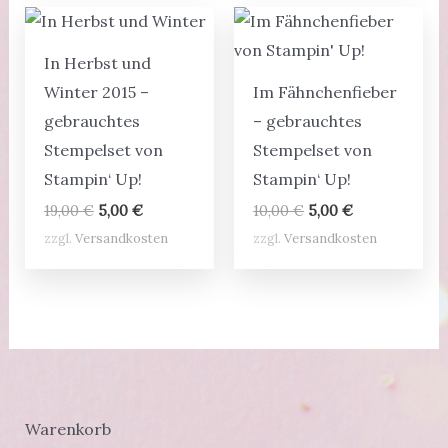
In Herbst und
Winter 2015 –
Im Fähnchenfieber
gebrauchtes
– gebrauchtes
Stempelset von
Stempelset von
Stampin‘ Up!
Stampin‘ Up!
Ursprünglicher
Aktueller
Ursprünglicher
Aktueller
19,00
€
5,00
€
10,00
€
5,00
€
Preis
Preis
Preis
Preis
zzgl.
Versandkosten
zzgl.
Versandkosten
war:
ist:
war:
ist:
19,00 €
5,00 €.
10,00 €
5,00 €.
Warenkorb