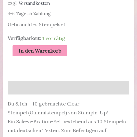
zzgl.
Versandkosten
4-6 Tage ab Zahlung
Gebrauchtes Stempelset
Verfügbarkeit:
1 vorrätig
Du
In den Warenkorb
&
Ich
-
gebrauchtes
Beschreibung
Stempelset
von
Du & Ich – 10 gebrauchte Clear-
Stampin'
Stempel (Gummistempel) von Stampin‘ Up!
Up!
Ein Sale-a-Bration-Set bestehend aus 10 Stempeln
Menge
mit deutschen Texten. Zum Befestigen auf