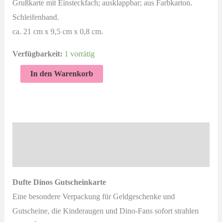
Grußkarte mit Einsteckfach; ausklappbar; aus Farbkarton.
Schleifenband.
ca. 21 cm x 9,5 cm x 0,8 cm.
Verfügbarkeit:
1 vorrätig
Dufte
In den Warenkorb
Dinos
Gutscheinkarte
in
Flamingorot
Beschreibung
–
Produktsicherheit
handgemachtes
Geldgeschenk
Dufte Dinos Gutscheinkarte
für
Eine besondere Verpackung für Geldgeschenke und
Gutscheine
Gutscheine, die Kinderaugen und Dino-Fans sofort strahlen
&