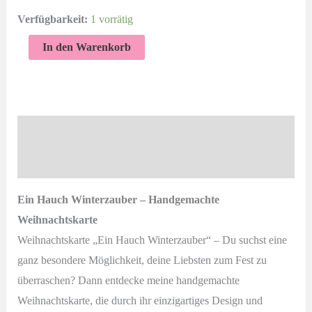
Verfügbarkeit:
1 vorrätig
Ein
In den Warenkorb
Hauch
Winterzauber
|
Handgemachte
Beschreibung
Weihnachtskarte
Produktsicherheit
Menge
Ein Hauch Winterzauber – Handgemachte
Weihnachtskarte
Weihnachtskarte „Ein Hauch Winterzauber“ – Du suchst eine
ganz besondere Möglichkeit, deine Liebsten zum Fest zu
überraschen? Dann entdecke meine handgemachte
Weihnachtskarte, die durch ihr einzigartiges Design und