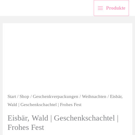
Zum
Produkte
Inhalt
springen
Start
/
Shop
/
Geschenkverpackungen
/
Weihnachten
/ Eisbär,
Wald | Geschenkschachtel | Frohes Fest
Eisbär, Wald | Geschenkschachtel |
Frohes Fest