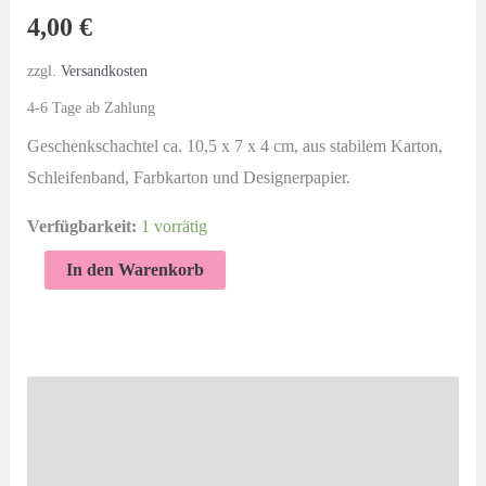
4,00
€
zzgl.
Versandkosten
4-6 Tage ab Zahlung
Geschenkschachtel ca. 10,5 x 7 x 4 cm, aus stabilem Karton,
Schleifenband, Farbkarton und Designerpapier.
Verfügbarkeit:
1 vorrätig
Eisbär,
In den Warenkorb
Wald
|
Geschenkschachtel
|
Beschreibung
Frohes
Zusätzliche Informationen
Fest
Menge