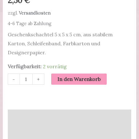
2,50
€
zzgl.
Versandkosten
4-6 Tage ab Zahlung
Geschenkschachtel 5 x 5 x 5 cm, aus stabilem
Karton, Schleifenband, Farbkarton und
Designerpapier.
Verfügbarkeit:
2 vorrätig
Nur
-
+
In den Warenkorb
für
dich:
Geschenkverpackung
|
Beschreibung
Gold
Zusätzliche Informationen
und