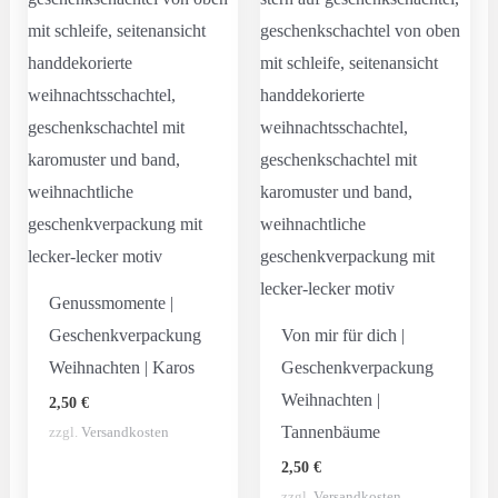
Genussmomente |
Geschenkverpackung
Von mir für dich |
Weihnachten | Karos
Geschenkverpackung
Weihnachten |
2,50
€
Tannenbäume
zzgl.
Versandkosten
2,50
€
zzgl.
Versandkosten