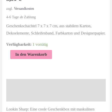
zzgl.
Versandkosten
4-6 Tage ab Zahlung
Geschenkschachtel 7 x 7 x 7 cm, aus stabilem Karton,
Dekoelemente, Schleifenband, Farbkarton und Designerpapier.
Verfügbarkeit:
1 vorrätig
Geschenkverpackung
In den Warenkorb
Männersache
|
Lookin
Sharp
Beschreibung
|
Produktsicherheit
7
cm
Lookin Sharp: Eine coole Geschenkbox mit maskulinen
Menge