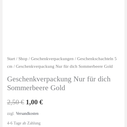
Start
/
Shop
/
Geschenkverpackungen
/
Geschenkschachteln 5
cm
/ Geschenkverpackung Nur für dich Sommerbeere Gold
Geschenkverpackung Nur für dich
Sommerbeere Gold
Ursprünglicher
Aktueller
2,50
€
1,00
€
Preis
Preis
zzgl.
Versandkosten
4-6 Tage ab Zahlung
war:
ist: