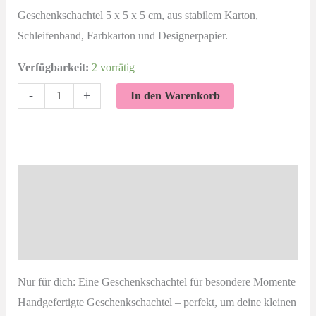
Geschenkschachtel 5 x 5 x 5 cm, aus stabilem Karton,
2,50 €
1,00 €.
Schleifenband, Farbkarton und Designerpapier.
Verfügbarkeit:
2 vorrätig
Geschenkverpackung
-
+
In den Warenkorb
Nur
für
dich
Sommerbeere
Beschreibung
Gold
Zusätzliche Informationen
Menge
Produktsicherheit
Nur für dich: Eine Geschenkschachtel für besondere Momente
Handgefertigte Geschenkschachtel – perfekt, um deine kleinen