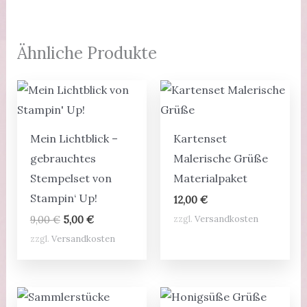
Ähnliche Produkte
Mein Lichtblick –
Kartenset
gebrauchtes
Malerische Grüße
Stempelset von
Materialpaket
Stampin‘ Up!
12,00
€
Ursprünglicher
Aktueller
zzgl.
Versandkosten
9,00
€
5,00
€
Preis
Preis
zzgl.
Versandkosten
war:
ist:
9,00 €
5,00 €.