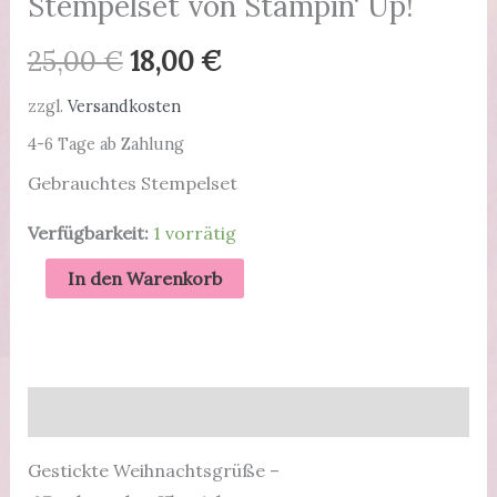
Stempelset von Stampin‘ Up!
Ursprünglicher
Aktueller
25,00
€
18,00
€
Preis
Preis
zzgl.
Versandkosten
4-6 Tage ab Zahlung
war:
ist:
Gebrauchtes Stempelset
25,00 €
18,00 €.
Verfügbarkeit:
1 vorrätig
Gestickte
In den Warenkorb
Weihnachtsgrüße
|
Photopolymer
|
Beschreibung
gebrauchtes
Stempelset
Gestickte Weihnachtsgrüße –