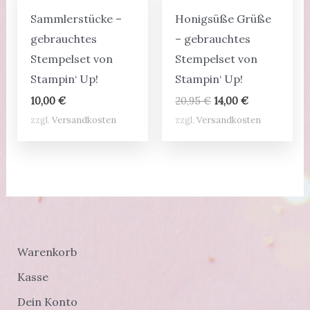
Sammlerstücke –
Honigsüße Grüße
gebrauchtes
– gebrauchtes
Stempelset von
Stempelset von
Stampin‘ Up!
Stampin‘ Up!
Ursprünglicher
Aktueller
10,00
€
20,95
€
14,00
€
Preis
Preis
zzgl.
Versandkosten
zzgl.
Versandkosten
war:
ist:
20,95 €
14,00 €.
Warenkorb
Kasse
Dein Konto