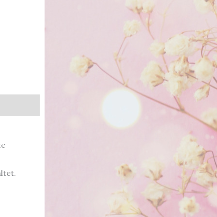
te
ltet.