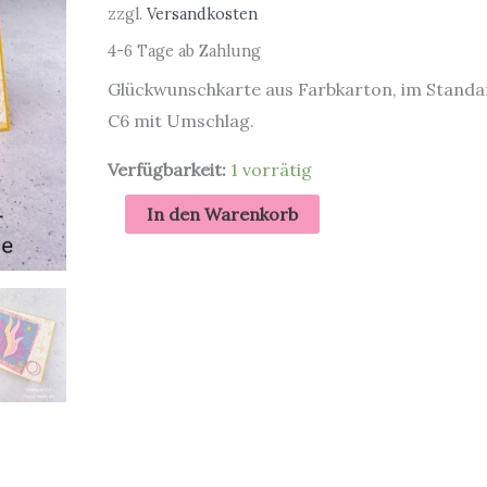
zzgl.
Versandkosten
4-6 Tage ab Zahlung
Glückwunschkarte aus Farbkarton, im Stand
C6 mit Umschlag.
Verfügbarkeit:
1 vorrätig
Glückwunsch
In den Warenkorb
aus
dem
Ozean
|
Grußkarte
Menge