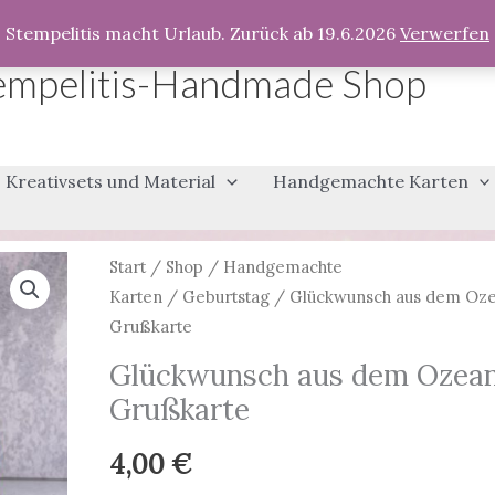
Stempelitis macht Urlaub. Zurück ab 19.6.2026
Verwerfen
empelitis-Handmade Shop
Kreativsets und Material
Handgemachte Karten
Start
/
Shop
/
Handgemachte
Karten
/
Geburtstag
/ Glückwunsch aus dem Oze
Grußkarte
Glückwunsch aus dem Ozean
Grußkarte
4,00
€