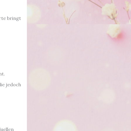
rte bringt
ht.
ie jedoch
duellen