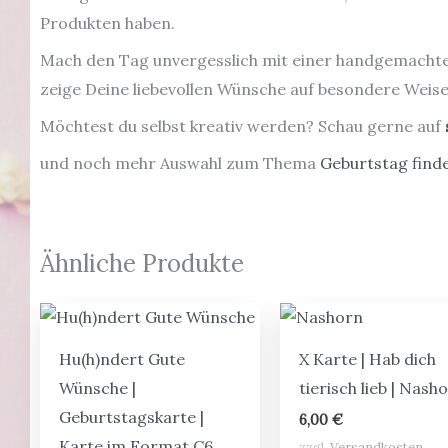
Produkten haben.
Mach den Tag unvergesslich mit einer handgemachte
zeige Deine liebevollen Wünsche auf besondere Weise
Möchtest du selbst kreativ werden? Schau gerne auf
und noch mehr Auswahl zum Thema
Geburtstag finde
Ähnliche Produkte
Hu(h)ndert Gute
X Karte | Hab dich
Wünsche |
tierisch lieb | Nash
Geburtstagskarte |
6,00
€
Karte im Format C6
zzgl.
Versandkosten