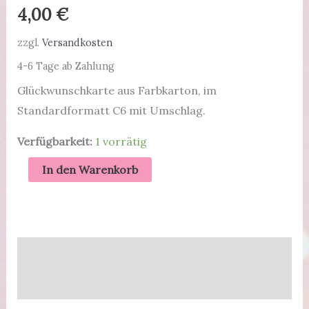
4,00
€
zzgl.
Versandkosten
4-6 Tage ab Zahlung
Glückwunschkarte aus Farbkarton, im
Standardformatt C6 mit Umschlag.
Verfügbarkeit:
1 vorrätig
Glückwunschkarte
In den Warenkorb
mit
Kängurus
Menge
Beschreibung
Produktsicherheit