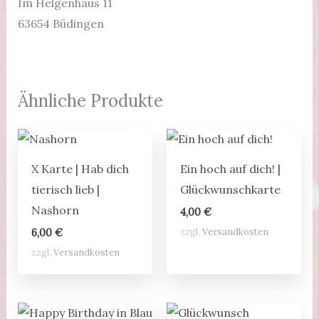
Im Helgenhaus 11
63654 Büdingen
Ähnliche Produkte
X Karte | Hab dich
Ein hoch auf dich! |
tierisch lieb |
Glückwunschkarte
Nashorn
4,00
€
zzgl.
Versandkosten
6,00
€
zzgl.
Versandkosten