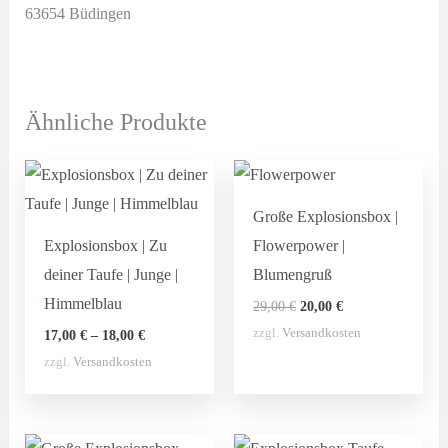
63654 Büdingen
Ähnliche Produkte
Große Explosionsbox |
Explosionsbox | Zu
Flowerpower |
deiner Taufe | Junge |
Blumengruß
Himmelblau
Ursprünglicher
Aktueller
29,00
€
20,00
€
Preis
Preis
zzgl.
Versandkosten
17,00
€
–
18,00
€
war:
ist:
29,00 €
20,00 €.
zzgl.
Versandkosten