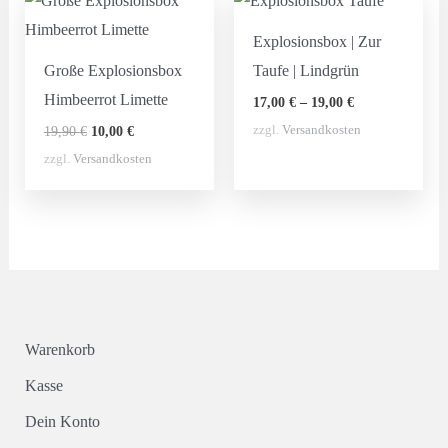
Explosionsbox | Zur
Große Explosionsbox
Taufe | Lindgrün
Himbeerrot Limette
17,00
€
–
19,00
€
Ursprünglicher
Aktueller
zzgl.
Versandkosten
19,90
€
10,00
€
Preis
Preis
zzgl.
Versandkosten
war:
ist:
19,90 €
10,00 €.
Warenkorb
Kasse
Dein Konto