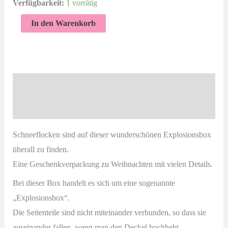
Verfügbarkeit:
1 vorrätig
Große
In den Warenkorb
Explosionsbox
|
Schneeflocken
|
Beschreibung
Weihnachten
Produktsicherheit
Menge
Schneeflocken sind auf dieser wunderschönen Explosionsbox
überall zu finden.
Eine Geschenkverpackung zu Weihnachten mit vielen Details.
Bei dieser Box handelt es sich um eine sogenannte
„Explosionsbox“.
Die Seitenteile sind nicht miteinander verbunden, so dass sie
auseinander fallen, wenn man den Deckel hochhebt.