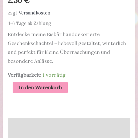
2,50
€
zzgl.
Versandkosten
4-6 Tage ab Zahlung
Entdecke meine Eisbär handdekorierte
Geschenkschachtel – liebevoll gestaltet, winterlich
und perfekt für kleine Überraschungen und
besondere Anlässe.
Verfügbarkeit:
1 vorrätig
Eisbär
In den Warenkorb
handdekorierte
Geschenkschachtel
–
liebevoll
Beschreibung
gestaltet