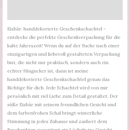
Zusätzliche Informationen
für
besondere
Produktsicherheit
Anlässe
Menge
Eisbär: handdekorierte Geschenkschachtel –
entdecke die perfekte Geschenkverpackung für die
kalte Jahreszeit! Wenn du auf der Suche nach einer
einzigartigen und liebevoll gestalteten Verpackung
bist, die nicht nur praktisch, sondern auch ein
echter Hingucker ist, dann ist meine
handdekorierte Geschenkschachtel genau das
Richtige für dich. Jede Schachtel wird von mir
persönlich mit viel Liebe zum Detail gestaltet. Der
süße Eisbär mit seinem freundlichen Gesicht und
dem farbenfrohen Schal bringt winterliche
Stimmung in jedes Zuhause und zaubert dem
Beschenkten garantiert ein Lächeln ins Gesicht.