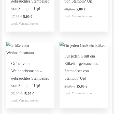
gebrauchtes Stempelset
von Stampin‘ Up!
von Stampin‘ Up!
Ursprünglicher
Aktueller
10,00
€
5,00
€
Preis
Preis
Ursprünglicher
Aktueller
zzgl.
Versandkosten
17,95
€
5,00
€
war:
ist:
Preis
Preis
10,00 €
5,00 €.
zzgl.
Versandkosten
war:
ist:
17,95 €
5,00 €.
Für jeden Gruß ein
Grüße vom
Etikett – gebrauchtes
Weihnachtsmann –
Stempelset von
gebrauchtes Stempelset
Stampin‘ Up!
von Stampin‘ Up!
Ursprünglicher
Aktueller
21,95
€
15,00
€
Preis
Preis
Ursprünglicher
Aktueller
zzgl.
Versandkosten
23,00
€
15,00
€
war:
ist:
Preis
Preis
21,95 €
15,00 €.
zzgl.
Versandkosten
war:
ist:
23,00 €
15,00 €.