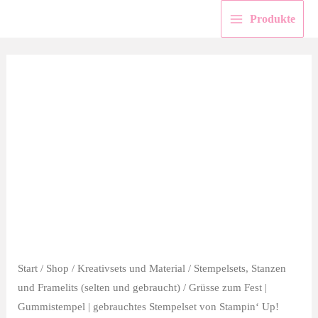
Zum
Produkte
Inhalt
springen
Start
/
Shop
/
Kreativsets und Material
/
Stempelsets, Stanzen
und Framelits (selten und gebraucht)
/ Grüsse zum Fest |
Gummistempel | gebrauchtes Stempelset von Stampin‘ Up!