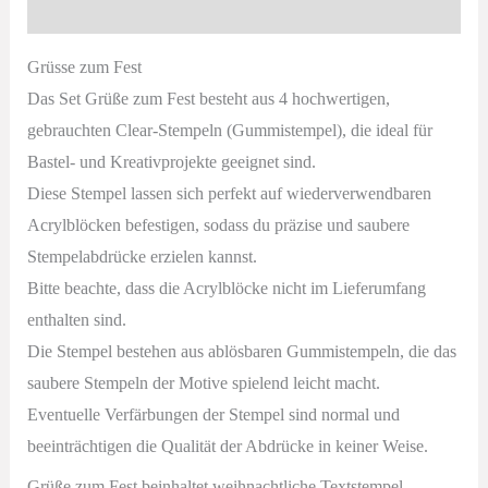
Beschreibung
|
gebrauchtes
Grüsse zum Fest
Stempelset
Das Set Grüße zum Fest besteht aus 4 hochwertigen,
von
gebrauchten Clear-Stempeln (Gummistempel), die ideal für
Stampin'
Bastel- und Kreativprojekte geeignet sind.
Up!
Diese Stempel lassen sich perfekt auf wiederverwendbaren
Menge
Acrylblöcken befestigen, sodass du präzise und saubere
Stempelabdrücke erzielen kannst.
Bitte beachte, dass die Acrylblöcke nicht im Lieferumfang
enthalten sind.
Die Stempel bestehen aus ablösbaren Gummistempeln, die das
saubere Stempeln der Motive spielend leicht macht.
Eventuelle Verfärbungen der Stempel sind normal und
beeinträchtigen die Qualität der Abdrücke in keiner Weise.
Grüße zum Fest beinhaltet weihnachtliche Textstempel